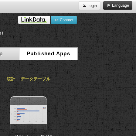
Language
Login
Contact
pt
a
p
Published Apps
リ
統計
データテーブル