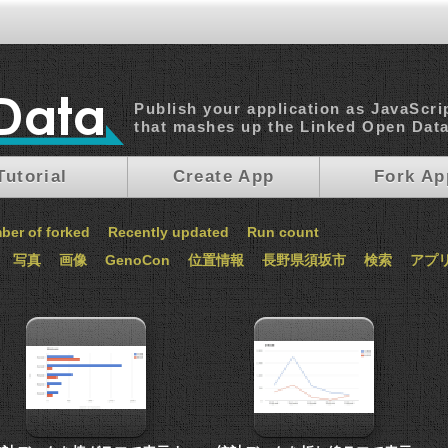
Publish your application as JavaScri
that mashes up the Linked Open Dat
Tutorial
Create App
Fork Ap
ber of forked
Recently updated
Run count
写真
画像
GenoCon
位置情報
長野県須坂市
検索
アプ