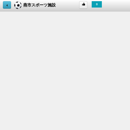
燕市スポーツ施設
0
useful
about
this
App