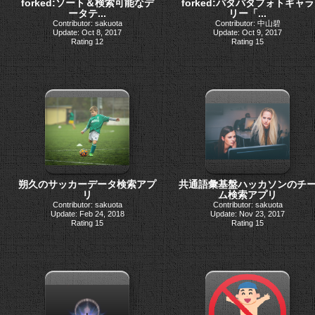
forked:ソート＆検索可能なデ
forked:パタパタフォトギャラ
ータテ...
リー「...
Contributor: sakuota
Contributor: 中山碧
Update: Oct 8, 2017
Update: Oct 9, 2017
Rating 12
Rating 15
朔久のサッカーデータ検索アプ
共通語彙基盤ハッカソンのチ
リ
ム検索アプリ
Contributor: sakuota
Contributor: sakuota
Update: Feb 24, 2018
Update: Nov 23, 2017
Rating 15
Rating 15