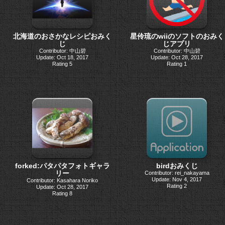
北海道のおさかなレシピおみく
星伶琉のwiiのソフトのおみく
じ
じアプリ
Contributor: 中山碧
Contributor: 中山碧
Update: Oct 18, 2017
Update: Oct 28, 2017
Rating 5
Rating 1
forked:パタパタフォトギャラ
birdおみくじ
リー
Contributor: rei_nakayama
Update: Nov 4, 2017
Contributor: Kasahara Noriko
Rating 2
Update: Oct 28, 2017
Rating 8