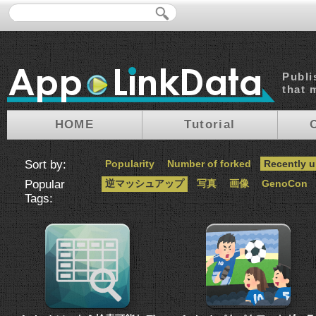
Publi
that 
HOME
Tutorial
Sort by:
Popularity
Number of forked
Recently 
Popular
逆マッシュアップ
写真
画像
GenoCon
Tags: