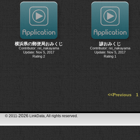
横浜県の郵便局おみくじ
諺おみくじ
Contributor: rei_nakayama
Contributor: rei_nakayama
Update: Nov 5, 2017
Update: Nov 5, 2017
Rating 2
Rating 1
<<Previous
1
2026
© 2011-
LinkData, All rights reserved.