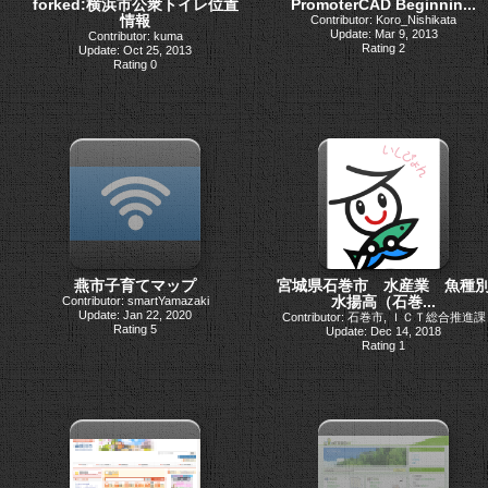
forked:横浜市公衆トイレ位置
PromoterCAD Beginnin...
情報
Contributor: Koro_Nishikata
Update: Mar 9, 2013
Contributor: kuma
Rating 2
Update: Oct 25, 2013
Rating 0
燕市子育てマップ
宮城県石巻市 水産業 魚種
水揚高（石巻...
Contributor: smartYamazaki
Update: Jan 22, 2020
Contributor: 石巻市, ＩＣＴ総合推進課
Rating 5
Update: Dec 14, 2018
Rating 1