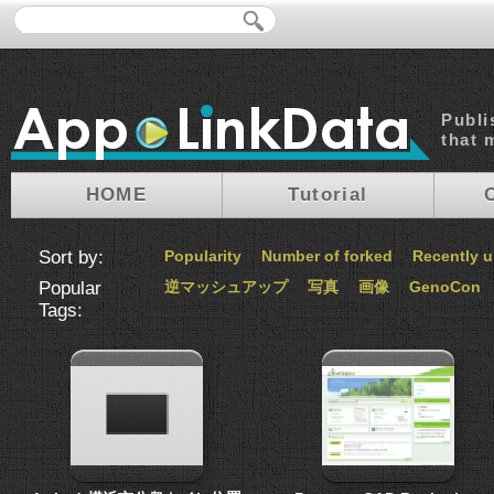
Publi
that 
HOME
Tutorial
Sort by:
Popularity
Number of forked
Recently 
Popular
逆マッシュアップ
写真
画像
GenoCon
Tags: