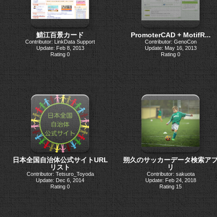
鯖江百景カード
PromoterCAD + MotifR...
Contributor: LinkData Support
Contributor: GenoCon
Update: Feb 8, 2013
Update: May 16, 2013
Rating 0
Rating 0
日本全国自治体公式サイトURL
朔久のサッカーデータ検索ア
リスト
リ
Contributor: Tetsuro_Toyoda
Contributor: sakuota
Update: Dec 6, 2014
Update: Feb 24, 2018
Rating 0
Rating 15