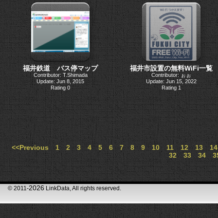
福井鉄道 バス停マップ
福井市設置の無料WiFi一覧
Contributor: T.Shimada
Contributor: ぉぉ
Update: Jun 8, 2015
Update: Jun 15, 2022
Rating 0
Rating 1
<<Previous
1
2
3
4
5
6
7
8
9
10
11
12
13
14
32
33
34
3
2026
© 2011-
LinkData, All rights reserved.