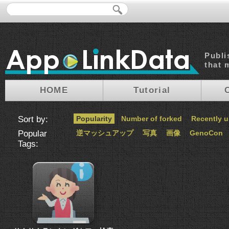
Publi
that 
HOME
Tutorial
Sort by:
Popularity
Number of forked
Recently 
Popular
逆マッシュアップ
写真
画像
GenoCon
Tags: