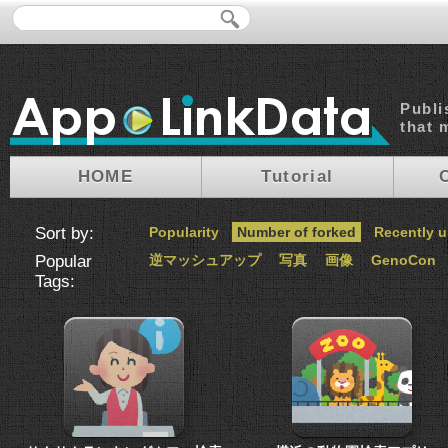
Publi
that 
HOME
Tutorial
Sort by:
Popularity
Number of forked
Recently 
Popular
逆マッシュアップ
写真
画像
GenoCon
Tags: