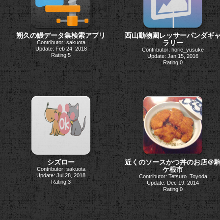
朔久の鰻データ集検索アプリ
西山動物園レッサーパンダギ
ラリー
Contributor: sakuota
Update: Feb 24, 2018
Contributor: horie_yusuke
Rating 5
Update: Jan 15, 2016
Rating 0
シズロー
近くのソースかつ丼のお店＠
ケ根市
Contributor: sakuota
Update: Jul 28, 2018
Contributor: Tetsuro_Toyoda
Rating 3
Update: Dec 19, 2014
Rating 0