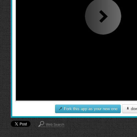
Fork this app as your new one
dow
Web Search