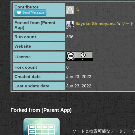
Contributor
も
Send Message
Forked from (Parent
Sayoko Shimoyama
's
ソート
App)
Run count
336
Website
License
Fork count
0
Created date
Jun 23, 2022
Last update date
Jun 23, 2022
Forked from (Parent App)
ソート＆検索可能なデータテー