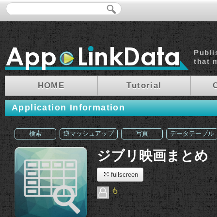
Publi
that 
HOME
Tutorial
Application Information
検索
逆マッシュアップ
写真
データテーブル
ジブリ映画まとめ
fullscreen
も