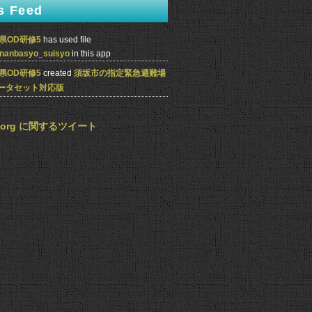
s Feed
県OD研修5
has used file
inanbasyo_suisyo
in this app
県OD研修5
created
須坂市の指定緊急避難場
ータセット対応版
ta.org に関するツイート