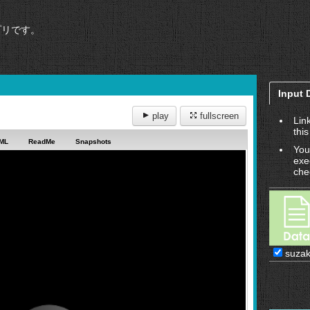
プリです。
Input 
play
fullscreen
Lin
this
ML
ReadMe
Snapshots
You
exe
che
suza