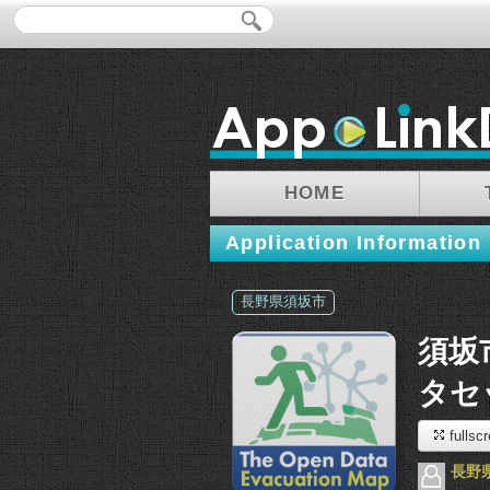
HOME
Application Information
長野県須坂市
須坂
タセ
fullsc
長野