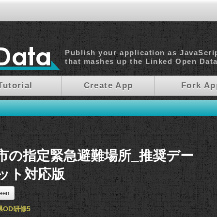
Publish your application as JavaScri
that mashes up the Linked Open Dat
Tutorial
Create App
Fork Ap
市の指定緊急避難場所_推奨デー
ット対応版
reen
県OD研修5