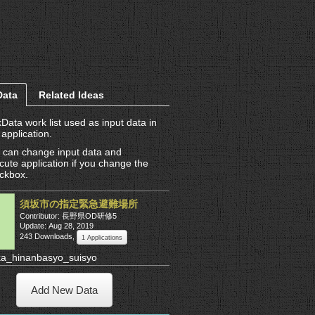
Data
Related Ideas
kData work list used as input data in
 application.
 can change input data and
cute application if you change the
ckbox.
須坂市の指定緊急避難場所
Contributor: 長野県OD研修5
Update: Aug 28, 2019
243 Downloads
,
1 Applications
ka_hinanbasyo_suisyo
Add New Data