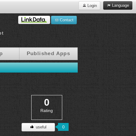
Language
Login
Contact
pt
a
p
Published Apps
0
Rating
0
useful