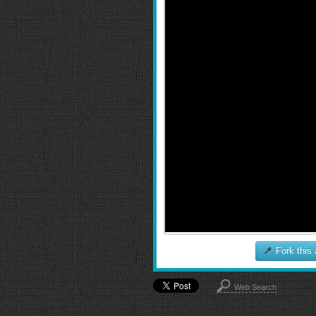
Fork this
Web Search