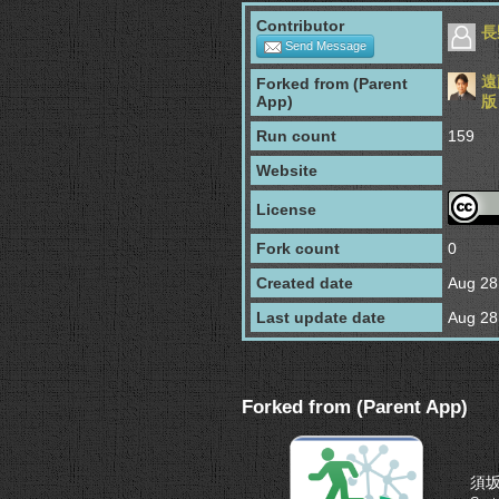
Contributor
長
Send Message
遠
Forked from (Parent
App)
版
Run count
159
Website
License
Fork count
0
Created date
Aug 28
Last update date
Aug 28
Forked from (Parent App)
須