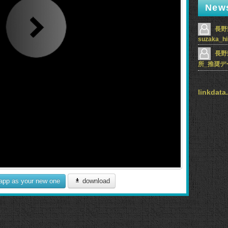
New
長野
suzaka_h
長野
所_推奨デ
linkda
 app as your new one
download