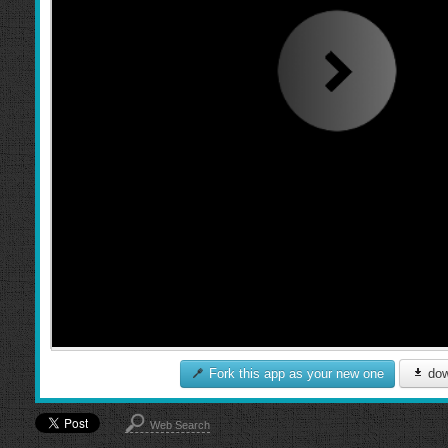
Fork this app as your new one
dow
Web Search