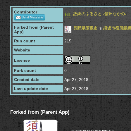
Contributor
故郷のふるさと -信州なかの-
Send Message
Forked from (Parent
長野県須坂市
's
須坂市役所組
App)
Run count
215
Website
License
Fork count
0
Created date
Apr 27, 2018
Last update date
Apr 27, 2018
Forked from (Parent App)