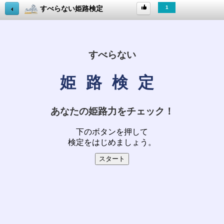
すべらない姫路検定
1
useful
about
this
App