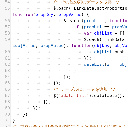
54
/* その他の列のデータを取得 */
55
$
.
each
( 
LinkData
.
getProperti
function
(
propKey
, 
propValue
) {
56
$
.
each
 (
propList
, 
functi
57
if
 (
propUri
 == 
propV
58
var
objList
 = []
59
$
.
each
( 
LinkData
subjValue
, 
propValue
), 
function
(
objkey
, 
objV
60
objList
.
push
61
});
62
dataList
[
i
] = 
ob
63
}
64
});
65
});
66
/* テーブルにデータを追加 */
67
$
(
'#data_list'
).
dataTable
().
68
});
69
});
70
});
71
}
72
/* プロパティがリテラルで指定された場合にURIに変換 *