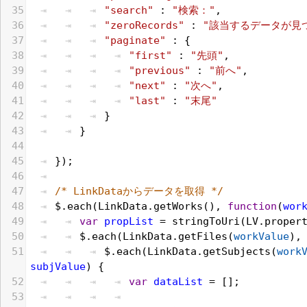
35
"search"
 : 
"検索："
,
36
"zeroRecords"
 : 
"該当するデータが見
37
"paginate"
 : {
38
"first"
 : 
"先頭"
,
39
"previous"
 : 
"前へ"
,
40
"next"
 : 
"次へ"
,
41
"last"
 : 
"末尾"
42
}
43
}
44
45
});
46
47
/* LinkDataからデータを取得 */
48
$
.
each
(
LinkData
.
getWorks
(), 
function
(
wor
49
var
propList
 = 
stringToUri
(
LV
.
proper
50
$
.
each
(
LinkData
.
getFiles
(
workValue
),
51
$
.
each
(
LinkData
.
getSubjects
(
work
subjValue
) {
52
var
dataList
 = [];
53