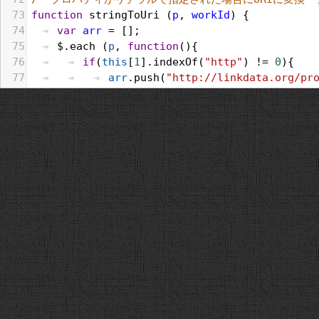
73
function
stringToUri
 (
p
, 
workId
) {
74
var
arr
 = [];
75
$
.
each
 (
p
, 
function
(){
76
if
(
this
[
1
].
indexOf
(
"http"
) != 
0
){
77
arr
.
push
(
"http://linkdata.org/pr
encodeURIComponent
(
this
[
1
]));
78
} 
else
 {
79
arr
.
push
(
this
[
1
]);
80
}
81
})
82
return
arr
;
83
}
84
/* カラム名を設定 */
85
function
setColName
(
arr
) {
86
$
.
each
(
LV
.
property
, 
function
(){
87
var
col
 = {};
88
col
.
sTitle
 = 
this
[
0
];
89
arr
.
push
(
col
);
90
})
91
return
arr
;