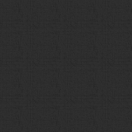
92
}
93