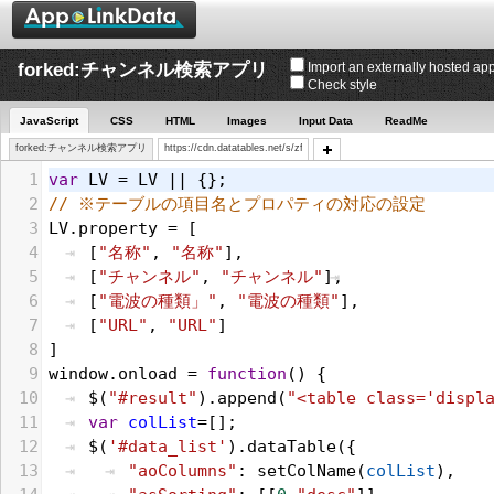
forked:チャンネル検索アプリ
Import an externally hosted app
Check style
JavaScript
CSS
HTML
Images
Input Data
ReadMe
forked:チャンネル検索アプリ
https://cdn.datatables.net/s/zf-5.5.2/jqc-1.11.3,dt-1.10.10/datatables.mi
1
var
LV
 = 
LV
 || {};
2
// ※テーブルの項目名とプロパティの対応の設定
3
LV
.
property
 = [
4
[
"名称"
, 
"名称"
],
5
[
"チャンネル"
, 
"チャンネル"
],
6
[
"電波の種類」"
, 
"電波の種類"
],
7
[
"URL"
, 
"URL"
]
8
]
9
window
.
onload
 = 
function
() {
10
$
(
"#result"
).
append
(
"<table class='displ
11
var
colList
=[];
12
$
(
'#data_list'
).
dataTable
({
13
"aoColumns"
: 
setColName
(
colList
),