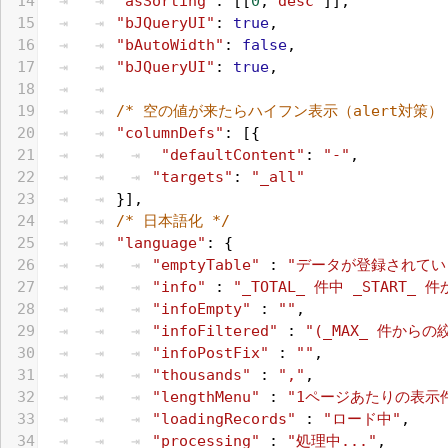
14
"asSorting"
: [[
0
,
"desc"
]],
15
"bJQueryUI"
: 
true
,
16
"bAutoWidth"
: 
false
,
17
"bJQueryUI"
: 
true
,
18
19
/* 空の値が来たらハイフン表示（alert対策） 
20
"columnDefs"
: [{
21
"defaultContent"
: 
"-"
,
22
"targets"
: 
"_all"
23
}],
24
/* 日本語化 */
25
"language"
: {
26
"emptyTable"
 : 
"データが登録されてい
27
"info"
 : 
"_TOTAL_ 件中 _START_
28
"infoEmpty"
 : 
""
,
29
"infoFiltered"
 : 
"(_MAX_ 件から
30
"infoPostFix"
 : 
""
,
31
"thousands"
 : 
","
,
32
"lengthMenu"
 : 
"1ページあたりの表示件数
33
"loadingRecords"
 : 
"ロード中"
,
34
"processing"
 : 
"処理中..."
,