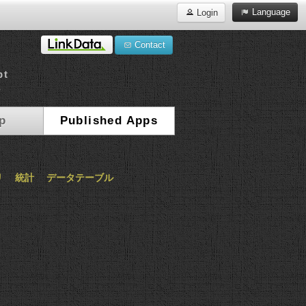
Language
Login
Contact
pt
a
p
Published Apps
リ
統計
データテーブル