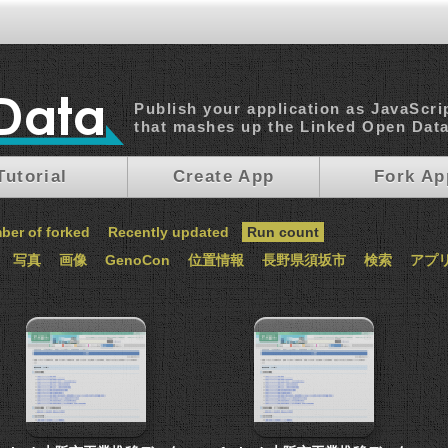
Publish your application as JavaScri
that mashes up the Linked Open Dat
Tutorial
Create App
Fork Ap
ber of forked
Recently updated
Run count
写真
画像
GenoCon
位置情報
長野県須坂市
検索
アプ