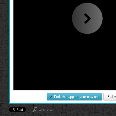
Fork this app as your new one
dow
Web Search