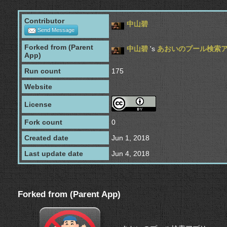
Contributor
中山碧
Send Message
Forked from (Parent
中山碧
's
あおいのプール検索
App)
Run count
175
Website
License
Fork count
0
Created date
Jun 1, 2018
Last update date
Jun 4, 2018
Forked from (Parent App)