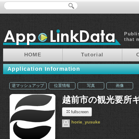
Publi
that 
HOME
Tutorial
Application Information
逆マッシュアップ
位置情報
写真
画像
越前市の観光要所
fullscreen
horie_yusuke