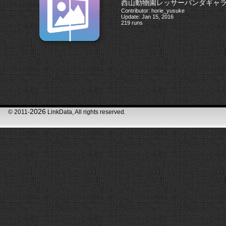
西山動物園レッサーパンダギャ
Contributor: horie_yusuke
Update: Jan 15, 2016
219 runs
2026
© 2011-
LinkData, All rights reserved.