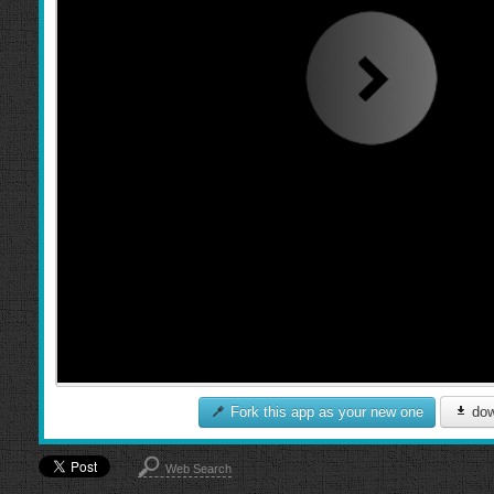
Fork this app as your new one
dow
Web Search