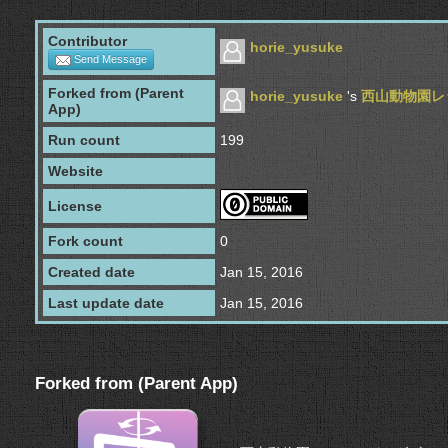
Contributor
horie_yusuke
Send Message
Forked from (Parent
horie_yusuke
's
西山動物園レ
App)
Run count
199
Website
License
Fork count
0
Created date
Jan 15, 2016
Last update date
Jan 15, 2016
Forked from (Parent App)