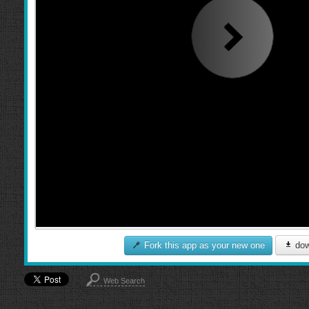
Fork this app as your new one
dow
Web Search