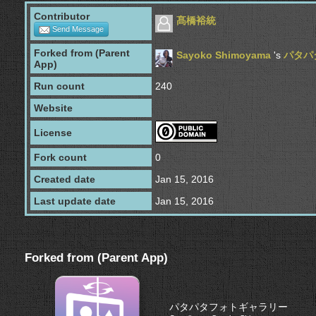
Contributor
髙橋裕統
Send Message
Forked from (Parent
Sayoko Shimoyama
's
パタパ
App)
Run count
240
Website
License
Fork count
0
Created date
Jan 15, 2016
Last update date
Jan 15, 2016
Forked from (Parent App)
パタパタフォトギャラリー