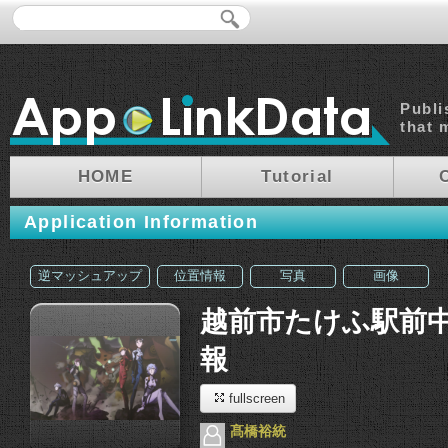
Publi
that 
HOME
Tutorial
Application Information
逆マッシュアップ
位置情報
写真
画像
越前市たけふ駅前
報
fullscreen
髙橋裕統